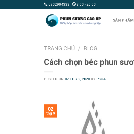
Skip
0902904333
8:00 - 20:00
to
content
SẢN PHẨM
TRANG CHỦ
/
BLOG
Cách chọn béc phun sươ
POSTED ON
02 THG 9, 2020
BY
PSCA
02
thg 9