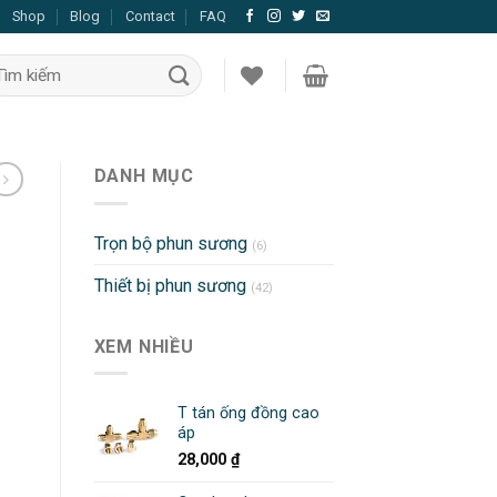
Shop
Blog
Contact
FAQ
DANH MỤC
Trọn bộ phun sương
(6)
Thiết bị phun sương
(42)
XEM NHIỀU
T tán ống đồng cao
áp
28,000
₫