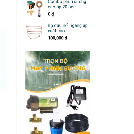
Combo phun sương
cao áp 20 béc
0
₫
Bộ đầu nối ngang áp
xuất cao
100,000
₫