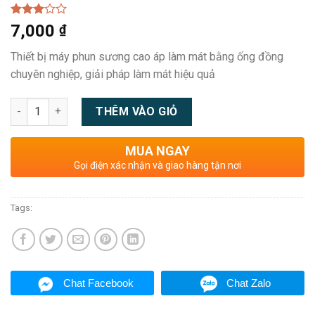
Rated
7,000
₫
3.00
out of
Thiết bị máy phun sương cao áp làm mát bằng ống đồng
5
chuyên nghiệp, giải pháp làm mát hiệu quả
Quantity
THÊM VÀO GIỎ
MUA NGAY
Gọi điện xác nhận và giao hàng tận nơi
Tags:
Chat Facebook
Chat Zalo