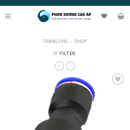
Skip
to
content
TRANG CHỦ
/
SHOP
FILTER
Add to
Wishlist