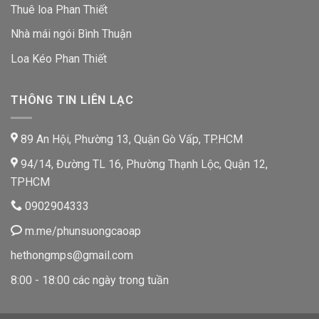
Thuê loa Phan Thiết
Nhà mái ngói Bình Thuận
Loa Kéo Phan Thiết
THÔNG TIN LIÊN LẠC
89 An Hội, Phường 13, Quận Gò Vấp, TP.HCM
94/14, Đường TL 16, Phường Thạnh Lộc, Quận 12,
TPHCM
0902904333
m.me/phunsuongcaoap
hethongmps@gmail.com
8:00 - 18:00 các ngày trong tuần